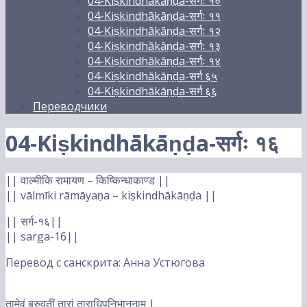
04-Kiṣkindhākāṇḍa-सर्गः १०
04-Kiṣkindhākāṇḍa-सर्गः ११
04-Kiṣkindhākāṇḍa-सर्गः १२
04-Kiṣkindhākāṇḍa-सर्गः १३
04-Kiṣkindhākāṇḍa-सर्गः १४
04-Kiṣkindhākāṇḍa-सर्ग ६५
04-Kiṣkindhākāṇḍa-सर्ग ६६
Переводчики
04-Kiṣkindhākāṇḍa-सर्गः १६
|| वाल्मीकि रामायण – किष्किन्धाकाण्ड ||
|| vālmīki rāmāyaṇa – kiṣkindhākāṇḍa ||
|| सर्ग-१६||
|| sarga-16||
Перевод с санскрита: Анна Устюгова
तामेवं ब्रुवतीं तारां ताराधिपनिभाननाम् |