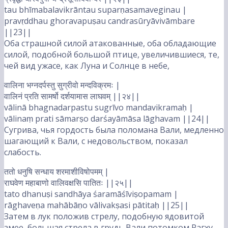
tau bhīmabalavikrāntau suparṇasamaveginau |
pravṛddhau ghoravapuṣau candrasūryāvivāmbare
||23||
Оба страшной силой атакованные, оба обладающие
силой, подобной большой птице, увеличившиеся, те,
чей вид ужасе, как Луна и Солнце в небе,
वालिना भग्नदर्पस्तु सुग्रीवो मन्दविक्रमः |
वालिनं प्रति सामर्षो दर्शयामास लाघवम् ||२४||
vālinā bhagnadarpastu sugrīvo mandavikramaḥ |
vālinaṃ prati sāmarṣo darśayāmāsa lāghavam ||24||
Сугрива, чья гордость была поломана Вали, медленно
шагающий к Вали, с недовольством, показал
слабость.
ततो धनुषि सन्धाय शरमाशीविषोपमम् |
राघवेण महाबाणो वालिवक्षसि पातितः ||२५||
tato dhanuṣi sandhāya śaramāśīviṣopamam |
rāghaveṇa mahābāṇo vālivakṣasi pātitaḥ ||25||
Затем в лук положив стрелу, подобную ядовитой
змее, большая стрела в грудь Вали потомком Рагху