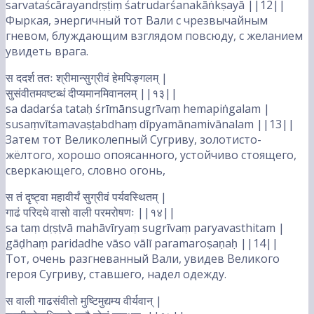
sarvataścārayandṛṣṭiṃ śatrudarśanakāṅkṣayā ||12||
Фыркая, энергичный тот Вали с чрезвычайным
гневом, блуждающим взглядом повсюду, с желанием
увидеть врага.
स ददर्श ततः श्रीमान्सुग्रीवं हेमपिङ्गलम् |
सुसंवीतमवष्टब्धं दीप्यमानमिवानलम् ||१३||
sa dadarśa tataḥ śrīmānsugrīvaṃ hemapiṅgalam |
susaṃvītamavaṣṭabdhaṃ dīpyamānamivānalam ||13||
Затем тот Великолепный Сугриву, золотисто-
жёлтого, хорошо опоясанного, устойчиво стоящего,
сверкающего, словно огонь,
स तं दृष्ट्वा महावीर्यं सुग्रीवं पर्यवस्थितम् |
गाढं परिदधे वासो वाली परमरोषणः ||१४||
sa taṃ dṛṣṭvā mahāvīryaṃ sugrīvaṃ paryavasthitam |
gāḍhaṃ paridadhe vāso vālī paramaroṣaṇaḥ ||14||
Тот, очень разгневанный Вали, увидев Великого
героя Сугриву, ставшего, надел одежду.
स वाली गाढसंवीतो मुष्टिमुद्यम्य वीर्यवान् |