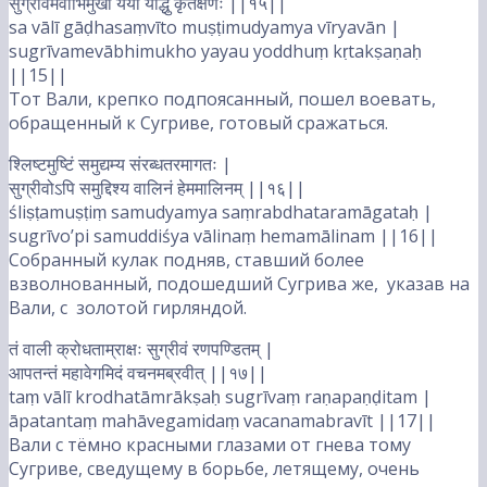
सुग्रीवमेवाभिमुखो ययौ योद्धुं कृतक्षणः ||१५||
sa vālī gāḍhasaṃvīto muṣṭimudyamya vīryavān |
sugrīvamevābhimukho yayau yoddhuṃ kṛtakṣaṇaḥ
||15||
Тот Вали, крепко подпоясанный, пошел воевать,
обращенный к Сугриве, готовый сражаться.
श्लिष्टमुष्टिं समुद्यम्य संरब्धतरमागतः |
सुग्रीवोऽपि समुद्दिश्य वालिनं हेममालिनम् ||१६||
śliṣṭamuṣṭiṃ samudyamya saṃrabdhataramāgataḥ |
sugrīvo’pi samuddiśya vālinaṃ hemamālinam ||16||
Собранный кулак подняв, ставший более
взволнованный, подошедший Сугрива же, указав на
Вали, с золотой гирляндой.
तं वाली क्रोधताम्राक्षः सुग्रीवं रणपण्डितम् |
आपतन्तं महावेगमिदं वचनमब्रवीत् ||१७||
taṃ vālī krodhatāmrākṣaḥ sugrīvaṃ raṇapaṇḍitam |
āpatantaṃ mahāvegamidaṃ vacanamabravīt ||17||
Вали с тёмно красными глазами от гнева тому
Сугриве, сведущему в борьбе, летящему, очень