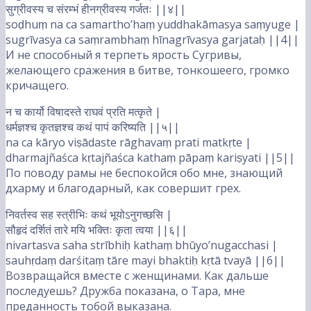
सुग्रीवस्य च संरम्भं हीनग्रीवस्य गर्जतः ||४||
soḍhuṃ na ca samartho’haṃ yuddhakāmasya saṃyuge |
sugrīvasya ca saṃrambhaṃ hīnagrīvasya garjataḥ ||4||
И не способный я терпеть ярость Сугривы,
желающего сражения в битве, тонкошеего, громко
кричащего.
न च कार्यो विषादस्ते राघवं प्रति मत्कृते |
धर्मज्ञश्च कृतज्ञश्च कथं पापं करिष्यति ||५||
na ca kāryo viṣādaste rāghavaṃ prati matkṛte |
dharmajñaśca kṛtajñaśca kathaṃ pāpaṃ kariṣyati ||5||
По поводу рамы не беспокойся обо мне, знающий
дхарму и благодарный, как совершит грех.
निवर्तस्व सह स्त्रीभिः कथं भूयोऽनुगच्छसि |
सौहृदं दर्शितं तारे मयि भक्तिः कृता त्वया ||६||
nivartasva saha strībhiḥ kathaṃ bhūyo’nugacchasi |
sauhṛdaṃ darśitaṃ tāre mayi bhaktiḥ kṛtā tvayā ||6||
Возвращайся вместе с женщинами. Как дальше
последуешь? Дружба показана, о Тара, мне
преданность тобой выказана.