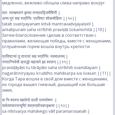
медленно, вежливо обошла слева направо вокруг.
ततः स्वस्त्ययनं कृत्वा मन्त्रवद्विजयैषिणी |
अन्तःपुरं सह स्त्रीभिः प्रविष्टा शोकमोहिता ||१०||
tataḥ svastyayanaṃ kṛtvā mantravadvijayaiṣiṇī |
antaḥpuraṃ saha strībhiḥ praviṣṭā śokamohitā ||10||
Затем благословение сделав в соответствии с
правилами, желающая победы, вместе с женщинами,
оглушённая горем вошла внутрь крепости.
प्रविष्टायां तु तारायां सह स्त्रीभिः स्वमालयम् |
नगरान्निर्ययौ क्रुद्धो महासर्प इव श्वसन् ||११||
praviṣṭāyāṃ tu tārāyāṃ saha strībhiḥ svamālayam |
nagarānniryayau kruddho mahāsarpa iva śvasan ||11||
Когда Тара вошла в свой дом вместе с женщинами,
из города вышел гневный, дышащий как большая
змея,
स निःश्वस्य महावेगो वाली परमरोषणः |
सर्वतश्चारयन्दृष्टिं शत्रुदर्शनकाङ्क्षया ||१२||
sa niḥśvasya mahāvego vālī paramaroṣaṇaḥ |