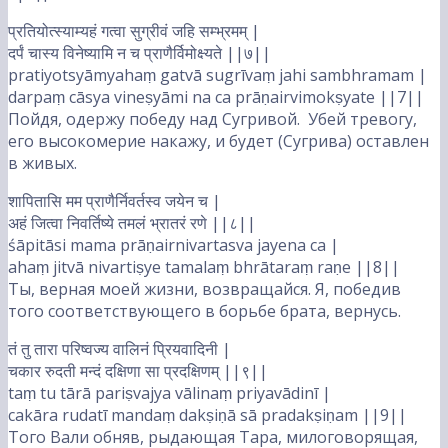
प्रतियोत्स्याम्यहं गत्वा सुग्रीवं जहि सम्भ्रमम् |
दर्पं चास्य विनेष्यामि न च प्राणैर्विमोक्ष्यते ||७||
pratiyotsyāmyahaṃ gatvā sugrīvaṃ jahi sambhramam |
darpaṃ cāsya vineṣyāmi na ca prāṇairvimokṣyate ||7||
Пойдя, одержу победу над Сугривой. Убей тревогу,
его высокомерие накажу, и будет (Сугрива) оставлен
в живых.
शापितासि मम प्राणैर्निवर्तस्व जयेन च |
अहं जित्वा निवर्तिष्ये तमलं भ्रातरं रणे ||८||
śāpitāsi mama prāṇairnivartasva jayena ca |
ahaṃ jitvā nivartiṣye tamalaṃ bhrātaraṃ raṇe ||8||
Ты, верная моей жизни, возвращайся. Я, победив
того соответствующего в борьбе брата, вернусь.
तं तु तारा परिष्वज्य वालिनं प्रियवादिनी |
चकार रुदती मन्दं दक्षिणा सा प्रदक्षिणम् ||९||
taṃ tu tārā pariṣvajya vālinaṃ priyavādinī |
cakāra rudatī mandaṃ dakṣiṇā sā pradakṣiṇam ||9||
Того Вали обняв, рыдающая Тара, милоговорящая,