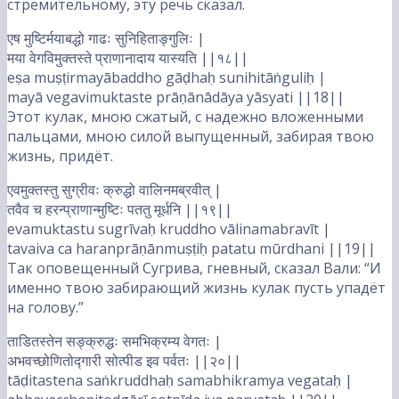
стремительному, эту речь сказал.
एष मुष्टिर्मयाबद्धो गाढः सुनिहिताङ्गुलिः |
मया वेगविमुक्तस्ते प्राणानादाय यास्यति ||१८||
eṣa muṣṭirmayābaddho gāḍhaḥ sunihitāṅguliḥ |
mayā vegavimuktaste prāṇānādāya yāsyati ||18||
Этот кулак, мною сжатый, с надежно вложенными
пальцами, мною силой выпущенный, забирая твою
жизнь, придёт.
एवमुक्तस्तु सुग्रीवः क्रुद्धो वालिनमब्रवीत् |
तवैव च हरन्प्राणान्मुष्टिः पततु मूर्धनि ||१९||
evamuktastu sugrīvaḥ kruddho vālinamabravīt |
tavaiva ca haranprāṇānmuṣṭiḥ patatu mūrdhani ||19||
Так оповещенный Сугрива, гневный, сказал Вали: “И
именно твою забирающий жизнь кулак пусть упадёт
на голову.”
ताडितस्तेन सङ्क्रुद्धः समभिक्रम्य वेगतः |
अभवच्छोणितोद्गारी सोत्पीड इव पर्वतः ||२०||
tāḍitastena saṅkruddhaḥ samabhikramya vegataḥ |