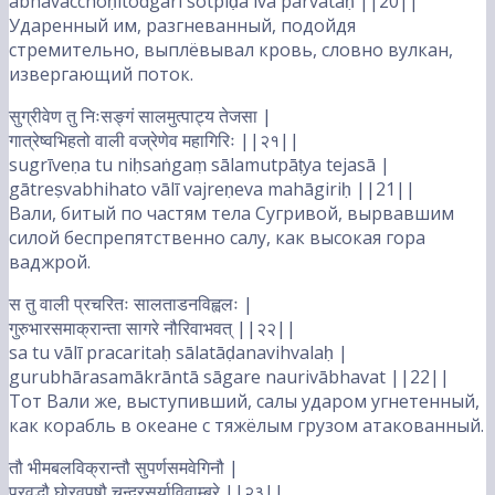
abhavacchoṇitodgārī sotpīḍa iva parvataḥ ||20||
Ударенный им, разгневанный, подойдя
стремительно, выплёвывал кровь, словно вулкан,
извергающий поток.
सुग्रीवेण तु निःसङ्गं सालमुत्पाट्य तेजसा |
गात्रेष्वभिहतो वाली वज्रेणेव महागिरिः ||२१||
sugrīveṇa tu niḥsaṅgaṃ sālamutpāṭya tejasā |
gātreṣvabhihato vālī vajreṇeva mahāgiriḥ ||21||
Вали, битый по частям тела Сугривой, вырвавшим
силой беспрепятственно салу, как высокая гора
ваджрой.
स तु वाली प्रचरितः सालताडनविह्वलः |
गुरुभारसमाक्रान्ता सागरे नौरिवाभवत् ||२२||
sa tu vālī pracaritaḥ sālatāḍanavihvalaḥ |
gurubhārasamākrāntā sāgare naurivābhavat ||22||
Тот Вали же, выступивший, салы ударом угнетенный,
как корабль в океане с тяжёлым грузом атакованный.
तौ भीमबलविक्रान्तौ सुपर्णसमवेगिनौ |
प्रवृद्धौ घोरवपुषौ चन्द्रसूर्याविवाम्बरे ||२३||