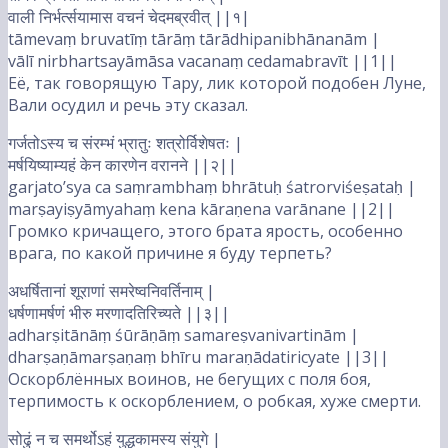
वाली निर्भर्त्सयामास वचनं चेदमब्रवीत् ||१|
tāmevaṃ bruvatīṃ tārāṃ tārādhipanibhānanām |
vālī nirbhartsayāmāsa vacanaṃ cedamabravīt ||1||
Её, так говорящую Тару, лик которой подобен Луне,
Вали осудил и речь эту сказал.
गर्जतोऽस्य च संरम्भं भ्रातुः शत्रोर्विशेषतः |
मर्षयिष्याम्यहं केन कारणेन वरानने ||२||
garjato’sya ca saṃrambhaṃ bhrātuḥ śatrorviśeṣataḥ |
marṣayiṣyāmyahaṃ kena kāraṇena varānane ||2||
Громко кричащего, этого брата ярость, особенно
врага, по какой причине я буду терпеть?
अधर्षितानां शूराणां समरेष्वनिवर्तिनाम् |
धर्षणामर्षणं भीरु मरणादतिरिच्यते ||३||
adharṣitānāṃ śūrāṇāṃ samareṣvanivartinām |
dharṣaṇāmarṣaṇaṃ bhīru maraṇādatiricyate ||3||
Оскорблённых воинов, не бегущих с поля боя,
терпимость к оскорблением, о робкая, хуже смерти.
सोढुं न च समर्थोऽहं युद्धकामस्य संयुगे |